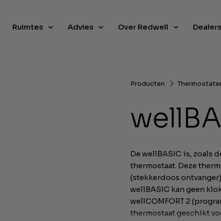
Ruimtes
Advies
Over Redwell
Dealer
Producten
Thermostaten
wellB
De wellBASIC is, zoals d
thermostaat. Deze therm
(stekkerdoos ontvanger)
wellBASIC kan geen klo
wellCOMFORT 2 (program
thermostaat geschikt voo