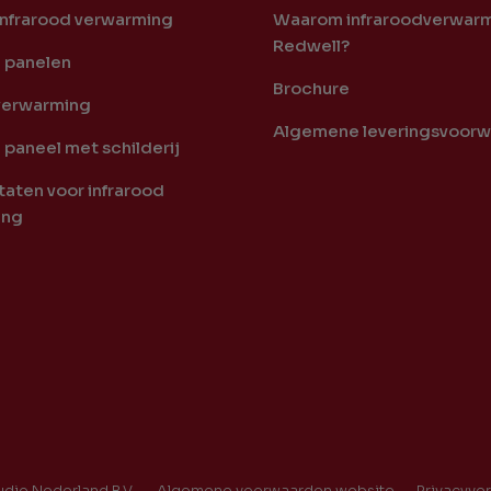
infrarood verwarming
Waarom infraroodverwarm
Redwell?
d panelen
Brochure
verwarming
Algemene leveringsvoor
 paneel met schilderij
aten voor infrarood
ing
dio Nederland B.V.
Algemene voorwaarden website
Privacyver