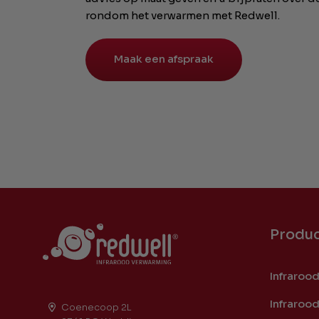
rondom het verwarmen met Redwell.
Maak een afspraak
Produ
Infraroo
Infraroo
Coenecoop 2L