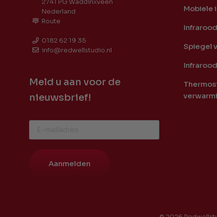
2741 PG Waddinxveen
Mobiele 
Nederland
Route
Infraroo
0182 62 19 35
Spiegel 
info@redwellstudio.nl
Infrarood
Meld u aan voor de
Thermost
verwarm
nieuwsbrief!
Aanmelden
© 2026 Redwellstu