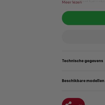
Hiervoor dient het syst
Meer lezen
worden.
Technische gegevens
Beschikbare modellen