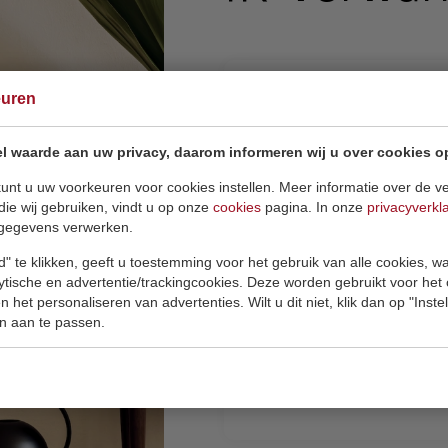
euren
Hoe stuur je een i
l waarde aan uw privacy, daarom informeren wij u over cookies o
unt u uw voorkeuren voor cookies instellen. Meer informatie over de ve
die wij gebruiken, vindt u op onze
cookies
pagina. In onze
privacyverkl
Is de stralingswar
gegevens verwerken.
verwarming schade
" te klikken, geeft u toestemming voor het gebruik van alle cookies, 
lytische en advertentie/trackingcookies. Deze worden gebruikt voor het
 het personaliseren van advertenties. Wilt u dit niet, klik dan op "Inst
n aan te passen.
Kan infrarood ver
een slecht geïsol