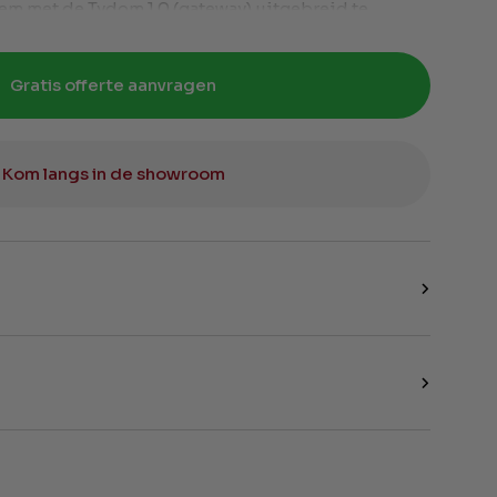
eem met de Tydom 1.0 (gateway) uitgebreid te
Gratis offerte aanvragen
Kom langs in de showroom