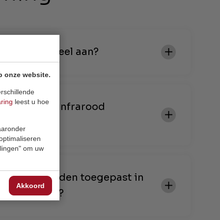
nfrarood paneel aan?
p onze website.
rschillende
aring
leest u hoe
mte van een infrarood
lijk?
waaronder
 optimaliseren
ellingen" om uw
warming worden toegepast in
Akkoord
eerde woning?