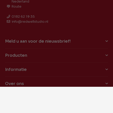
Nederland
Route
0182 62 19 35
info@redwellstudio.nl
Meld u aan voor de nieuwsbrief!
Producten
Informatie
Over ons
Klantenservice
Volg ons