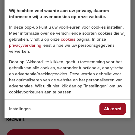
Wij hechten veel waarde aan uw privacy, daarom
informeren wij u over cookies op onze website.
Kan infrarood verwarming worden
In deze pop-up kunt u uw voorkeuren voor cookies instellen.
toegepast in een slecht geïsoleerde
Meer informatie over de verschillende soorten cookies die wij
gebruiken, vindt u op onze
cookies
pagina. In onze
woning?
privacyverklaring
leest u hoe we uw persoonsgegevens
verwerken.
Door op "Akkoord" te klikken, geeft u toestemming voor het
gebruik van alle cookies, waaronder functionele, analytische
en advertentie/trackingcookies. Deze worden gebruikt voor
het optimaliseren van de website en het personaliseren van
Kom langs in onze showroom
advertenties. Wilt u dit niet, klik dan op "Instellingen" om uw
cookievoorkeuren aan te passen.
Onder het genot van een kop koffie kunnen wij u
vervolgens een advies op maat geven en u bijpraten
Instellingen
Akkoord
over de mogelijkheden rondom het verwarmen met
Redwell.