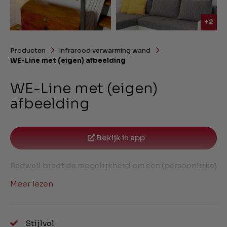
+2
Producten
Infrarood verwarming wand
WE-Line met (eigen) afbeelding
WE-Line met (eigen)
afbeelding
Bekijk in app
Redwell biedt de mogelijkheid om een (persoonlijke)
afbeelding op de WE-Line panelen te laten
Meer lezen
printen. Hiermee kunt u het infrarood paneel een
stijlvolle en eigen draai geven waardoor deze nog
meer toevoegt aan uw interieur!
Stijlvol