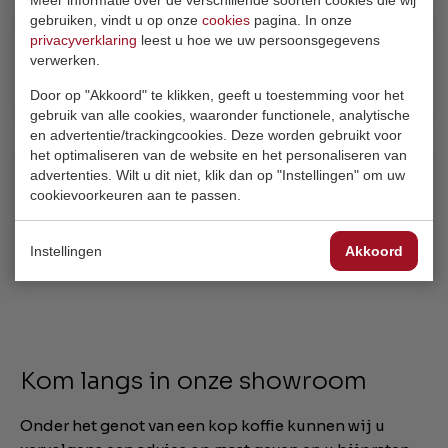
gebruiken, vindt u op onze
cookies
pagina. In onze
privacyverklaring
leest u hoe we uw persoonsgegevens
Is de stralingswarmte van een
verwerken.
infrarood verwarming schadelijk?
Door op "Akkoord" te klikken, geeft u toestemming voor het
gebruik van alle cookies, waaronder functionele, analytische
en advertentie/trackingcookies. Deze worden gebruikt voor
het optimaliseren van de website en het personaliseren van
advertenties. Wilt u dit niet, klik dan op "Instellingen" om uw
Kan infrarood verwarming worden
cookievoorkeuren aan te passen.
toegepast in een slecht geïsoleerde
woning?
Instellingen
Akkoord
Kom langs in onze showroom
Onder het genot van een kop koffie kunnen wij u