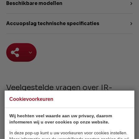
Beschikbare modellen
Accuopslag technische specificaties
Veelgestelde vragen over IR-
verwarming
Cookievoorkeuren
Wij hechten veel waarde aan uw privacy, daarom
informeren wij u over cookies op onze website.
Hoe stuur je een infrarood paneel aan?
In deze pop-up kunt u uw voorkeuren voor cookies instellen.
Meer informatie over de verschillende soorten cookies die wij