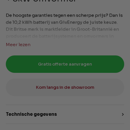
De hoogste garanties tegen een scherpe prijs? Dan is
de 10,2 kWh batterij van GivEnergy de juiste keuze.
Dit Britse merk is marktleider in Groot-Britannië en
produceert de batterijsystemen en omvormers in
Europa. Ook alle software draait op Europese servers.
Meer lezen
Dit maakt GivEnergy een uiterst betrouwbaar merk.
Een 10,2 kWh batterij is doorgaans de juiste keuze
voor huishoudens die (nog) niet elektrisch
Gratis offerte aanvragen
verwarmen. Bij GivEnergy is de noodstroomfunctie
standaard ingebouwd.
Kom langs in de showroom
Technische gegevens