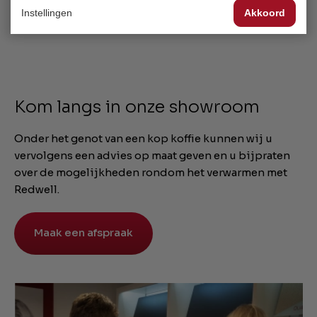
woning?
Instellingen
Akkoord
Kom langs in onze showroom
Onder het genot van een kop koffie kunnen wij u
vervolgens een advies op maat geven en u bijpraten
over de mogelijkheden rondom het verwarmen met
Redwell.
Maak een afspraak