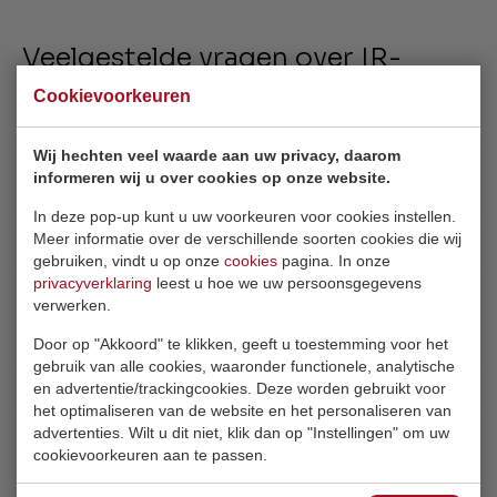
Veelgestelde vragen over IR-
verwarming
Cookievoorkeuren
Wij hechten veel waarde aan uw privacy, daarom
informeren wij u over cookies op onze website.
Hoe stuur je een infrarood paneel aan?
In deze pop-up kunt u uw voorkeuren voor cookies instellen.
Meer informatie over de verschillende soorten cookies die wij
gebruiken, vindt u op onze
cookies
pagina. In onze
privacyverklaring
leest u hoe we uw persoonsgegevens
Is de stralingswarmte van een
verwerken.
infrarood verwarming schadelijk?
Door op "Akkoord" te klikken, geeft u toestemming voor het
gebruik van alle cookies, waaronder functionele, analytische
en advertentie/trackingcookies. Deze worden gebruikt voor
het optimaliseren van de website en het personaliseren van
advertenties. Wilt u dit niet, klik dan op "Instellingen" om uw
Kan infrarood verwarming worden
cookievoorkeuren aan te passen.
toegepast in een slecht geïsoleerde