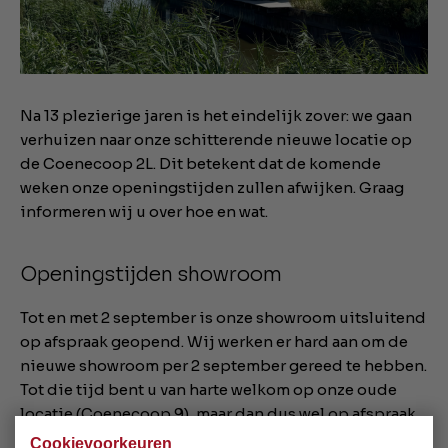
Na 13 plezierige jaren is het eindelijk zover: we gaan
verhuizen naar onze schitterende nieuwe locatie op
de Coenecoop 2L. Dit betekent dat de komende
weken onze openingstijden zullen afwijken. Graag
informeren wij u over hoe en wat.
Openingstijden showroom
Tot en met 2 september is onze showroom uitsluitend
op afspraak geopend. Wij werken er hard aan om de
nieuwe showroom per 2 september gereed te hebben.
Tot die tijd bent u van harte welkom op onze oude
locatie (Coenecoop 9), maar dan dus wel op afspraak.
Vanaf 2 september kan iedereen gewoon weer vrij
Cookievoorkeuren