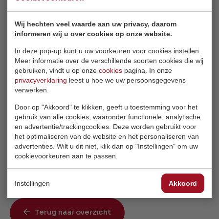
inlopen op Coenecoop 2L, zoals jullie van ons
gewend zijn.
Wij hechten veel waarde aan uw privacy, daarom
informeren wij u over cookies op onze website.
Openingstijden kantoor
In deze pop-up kunt u uw voorkeuren voor cookies instellen.
Meer informatie over de verschillende soorten cookies die wij
Ons kantoor is alleen op vrijdag 9 augustus en
gebruiken, vindt u op onze
cookies
pagina. In onze
privacyverklaring
leest u hoe we uw persoonsgegevens
maandag 12 augustus gesloten. Daarna kunt u ons
verwerken.
gewoon weer bereiken op werkdagen van 8.30 tot
17.00. Bij dringende vragen kunt u ons een mail sturen
Door op "Akkoord" te klikken, geeft u toestemming voor het
(info@redwellstudio.nl), deze houden wij
gebruik van alle cookies, waaronder functionele, analytische
en advertentie/trackingcookies. Deze worden gebruikt voor
nauwlettend in de gaten.
het optimaliseren van de website en het personaliseren van
advertenties. Wilt u dit niet, klik dan op "Instellingen" om uw
Wij hopen op ieders begrip en zien jullie graag snel
cookievoorkeuren aan te passen.
terug in ons nieuwe pand!
Instellingen
Akkoord
Terug naar overzicht