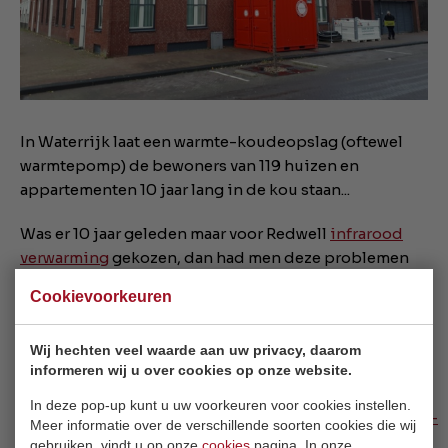
In Waterrijk laat een warmte-koudeopslag (oftewel
warmtepomp) de bewoners van 119 huizen en
appartementen 10 jaar lang in de kou staan...
Was er 10 jaar geleden maar voor Redwell
infrarood
verwarming
gekozen, dan had men deze problemen
nooit gehad.
Cookievoorkeuren
Hieronder de link naar het artikel:
Wij hechten veel waarde aan uw privacy, daarom
https://www.ad.nl/woerden/na-tien-jaar-bijna-weer-
informeren wij u over cookies op onze website.
goede-verwarming-in-waterrijk~a40655a7/?
In deze pop-up kunt u uw voorkeuren voor cookies instellen.
fbclid=IwAR0nh8zwQbQo8b3IKL412DlTYslHL6VzJVb-
Meer informatie over de verschillende soorten cookies die wij
bYAHRCuI72OnWCdeT1o7Dcg
gebruiken, vindt u op onze
cookies
pagina. In onze