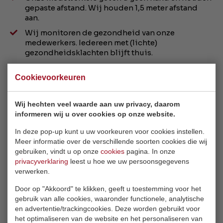
gepaste afstand. Wij houden 1,5 meter afstand
aan.
Wij monitoren de gezondheid van onze
medewerkers. Iedereen met (lichte)
gezondheidsklachten blijft thuis.
Na elk bezoek maken wij de showroom schoon,
net als de deurklinken van de entree.
Cookievoorkeuren
In onze showroom bieden wij desinfecterende
handgel aan. Ook wassen wij onze handen met
Wij hechten veel waarde aan uw privacy, daarom
grote regelmaat.
informeren wij u over cookies op onze website.
In deze pop-up kunt u uw voorkeuren voor cookies instellen.
Wat vragen wij van u?
Meer informatie over de verschillende soorten cookies die wij
gebruiken, vindt u op onze
cookies
pagina. In onze
De voorschriften van het RIVM moeten
privacyverklaring
leest u hoe we uw persoonsgegevens
gerespecteerd worden
verwerken.
Met maximaal twee personen tegelijk de
showroom bezoeken
Door op "Akkoord" te klikken, geeft u toestemming voor het
gebruik van alle cookies, waaronder functionele, analytische
Onze showroom niet bezoeken bij klachten die
en advertentie/trackingcookies. Deze worden gebruikt voor
horen bij het virus (klachten als hoesten, koorts,
het optimaliseren van de website en het personaliseren van