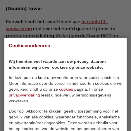
(Double) Tower
Redwell heeft het assortiment aan
mobiele IR-
verwarming
niet over het hoofd gezien tijdens de
productontwikkeling. Zo krijgen de Tower 1600 en
Tower 1200 een kleinere variant met 600 Watt
Cookievoorkeuren
vermogen. Verder komt Redwell ook met een
compleet nieuwe verrijdbare Tower. Dit model krijgt
Wij hechten veel waarde aan uw privacy, daarom
de naam ‘Double Tower’ en verklapt zijn afmetingen
informeren wij u over cookies op onze website.
aan de hand van zijn naam. Hij is even breed als twee
Towers en even hoog als de Tower 1200 (1086mm).
In deze pop-up kunt u uw voorkeuren voor cookies instellen.
Meer informatie over de verschillende soorten cookies die wij
Deze krachtige IR-verwarming (1.700 Watt vermogen)
gebruiken, vindt u op onze
cookies
pagina. In onze
zal een uitkomst zijn voor het lokaal verwarmen van
privacyverklaring
leest u hoe we uw persoonsgegevens
werkplaatsen, garages of grote (woon)ruimtes.
verwerken.
Door op "Akkoord" te klikken, geeft u toestemming voor het
De Cube verdwijnt
gebruik van alle cookies, waaronder functionele, analytische
en advertentie/trackingcookies. Deze worden gebruikt voor
Naast de verschillende uitbreidingen van het
het optimaliseren van de website en het personaliseren van