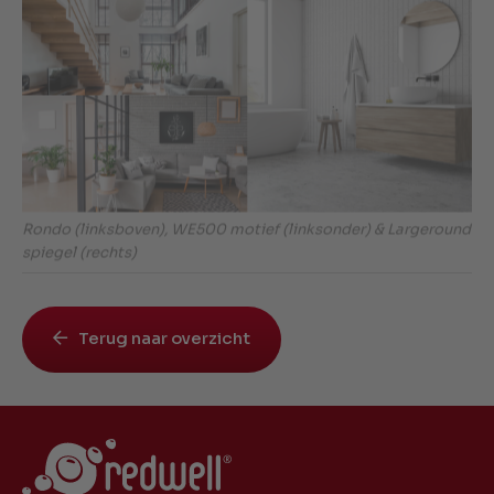
Rondo (linksboven), WE500 motief (linksonder) & Largeround
spiegel (rechts)
Terug naar overzicht