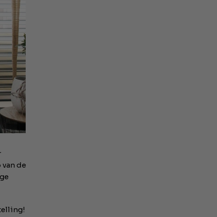
r
 van de
ige
elling!