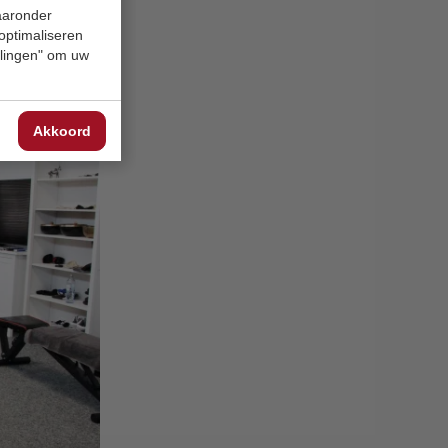
waaronder
 optimaliseren
ellingen" om uw
Akkoord