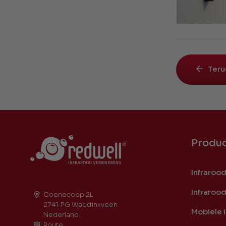
Teru
Produ
Infraroo
Infraroo
Coenecoop 2L
2741 PG Waddinxveen
Mobiele 
Nederland
Route