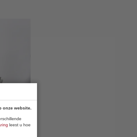
p onze website.
rschillende
aring
leest u hoe