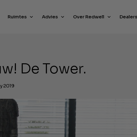
Ruimtes
Advies
Over Redwell
Dealer
w! De Tower.
ry 2019