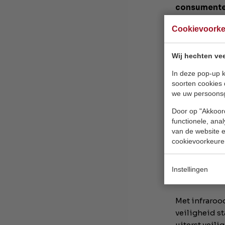
consument
Zaterdagav
Cookievoork
Een van de g
duizenden toe
Wij hechten vee
was de kans 
In deze pop-up k
met
Kassa
.
soorten cookies 
we uw persoons
Bron: Nu.nl
Door op "Akkoord
functionele, ana
Volledige art
van de website en
levensgevaar
cookievoorkeure
Veil
Instellingen
Met infrarood
veiligheid st
uiterst veili