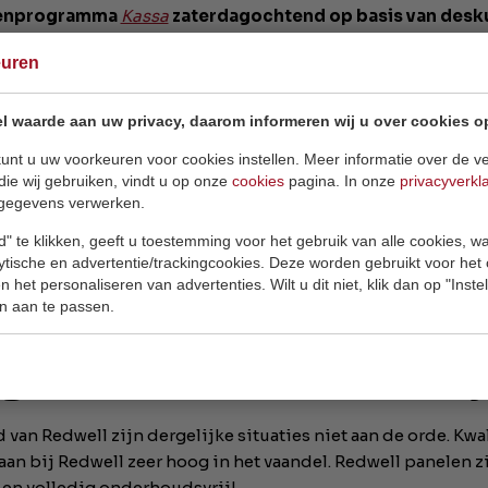
enprogramma
Kassa
zaterdagochtend op basis van desk
ond besteedt
Kassa
in de tv-uitzending aandacht aan de 
euren
rootste onderhoudsbedrijven, Breman, schat in dat inmidd
stellen dusdanig oververhit zijn geraakt dat ze zijn gesmo
l waarde aan uw privacy, daarom informeren wij u over cookies o
op een woningbrand groot, stelt het onderhoudsbedrijf in 
unt u uw voorkeuren voor cookies instellen. Meer informatie over de ve
die wij gebruiken, vindt u op onze
cookies
pagina. In onze
privacyverkl
gegevens verwerken.
" te klikken, geeft u toestemming voor het gebruik van alle cookies, 
lytische en advertentie/trackingcookies. Deze worden gebruikt voor het
ikel:
https://www.nu.nl/economie/5793792/kassa-circa-15
 het personaliseren van advertenties. Wilt u dit niet, klik dan op "Inst
lijke-cv-ketels-in-nederland.html
n aan te passen.
ig en onderhoudsvrij
 van Redwell zijn dergelijke situaties niet aan de orde. Kwal
aan bij Redwell zeer hoog in het vaandel. Redwell panelen z
g en volledig onderhoudsvrij!