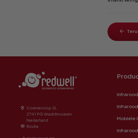
Teru
Produ
Infraroo
Infraroo
Coenecoop 2L
2741 PG Waddinxveen
Mobiele 
Nederland
Route
Infraroo