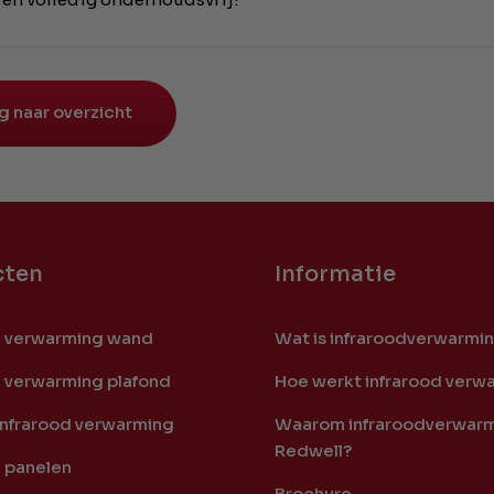
g naar overzicht
cten
Informatie
d verwarming wand
Wat is infraroodverwarmi
d verwarming plafond
Hoe werkt infrarood verw
infrarood verwarming
Waarom infraroodverwarm
Redwell?
d panelen
Brochure