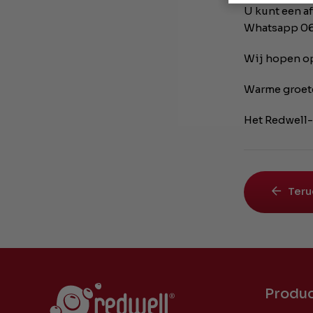
U kunt een a
Whatsapp 06
Wij hopen op
Warme groet
Het Redwell
Teru
Produ