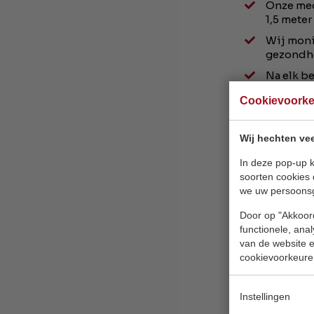
Onze med
1,5 meter
Wij moni
gezondhe
Na elk b
entree.
Cookievoork
In onze 
handen m
Wij hechten vee
Wat vragen w
In deze pop-up k
soorten cookies 
De voors
we uw persoons
Maximaal
Door op "Akkoord
personen
functionele, ana
Onze show
van de website en
hoesten, 
cookievoorkeure
Bij klach
Bij voork
Instellingen