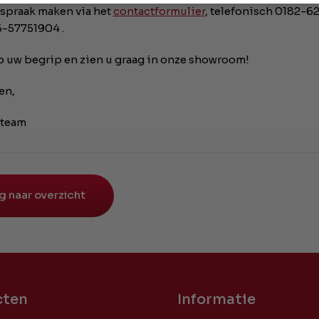
fspraak maken via het
contactformulier
, telefonisch 0182-62
-57751904 .
 uw begrip en zien u graag in onze showroom!
en,
-team
g naar overzicht
cten
Informatie