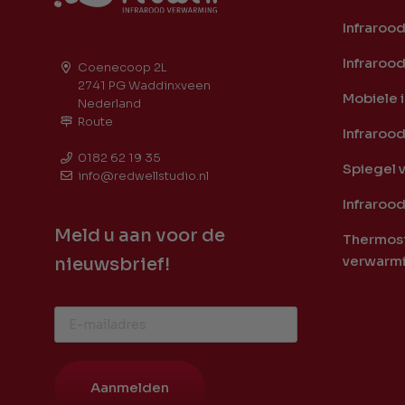
Infraroo
Infraroo
Coenecoop 2L
2741 PG Waddinxveen
Mobiele 
Nederland
Route
Infraroo
0182 62 19 35
Spiegel 
info@redwellstudio.nl
Infrarood
Meld u aan voor de
Thermost
verwarm
nieuwsbrief!
Aanmelden