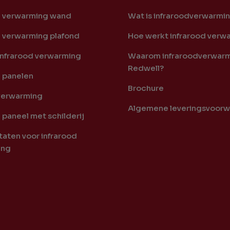
d verwarming wand
Wat is infraroodverwarmi
d verwarming plafond
Hoe werkt infrarood verw
infrarood verwarming
Waarom infraroodverwarm
Redwell?
d panelen
Brochure
verwarming
Algemene leveringsvoor
 paneel met schilderij
aten voor infrarood
ing