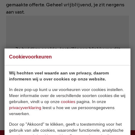
gemaakte offerte. Geheel vrijblijvend, je zit nergens
aan vast.
Je huidige cookie-instellingen blokkeren dit
onderdeel. Pas je cookie-instellingen aan om
Cookievoorkeuren
toegang te krijgen tot dit onderdeel.
Wij hechten veel waarde aan uw privacy, daarom
informeren wij u over cookies op onze website.
Cookie-instellingen wijzigen
In deze pop-up kunt u uw voorkeuren voor cookies instellen.
Meer informatie over de verschillende soorten cookies die wij
gebruiken, vindt u op onze
cookies
pagina. In onze
privacyverklaring
leest u hoe we uw persoonsgegevens
verwerken.
Door op "Akkoord" te klikken, geeft u toestemming voor het
gebruik van alle cookies, waaronder functionele, analytische