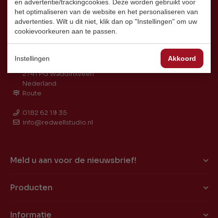
en advertentie/trackingcookies. Deze worden gebruikt voor
het optimaliseren van de website en het personaliseren van
advertenties. Wilt u dit niet, klik dan op "Instellingen" om uw
cookievoorkeuren aan te passen.
Instellingen
Akkoord
Coenecoop 2L
2741 PG Waddinxveen
Nederland
Route
0182 62 19 35
info@redwellstudio.nl
Meld u aan voor de nieuwsbrief!
Producten
Informatie