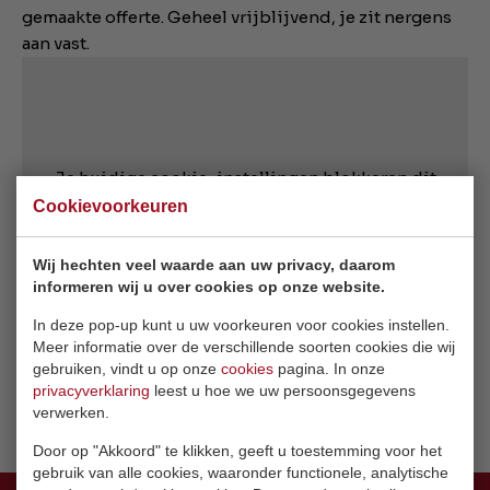
gemaakte offerte. Geheel vrijblijvend, je zit nergens
aan vast.
Je huidige cookie-instellingen blokkeren dit
onderdeel. Pas je cookie-instellingen aan om
Cookievoorkeuren
toegang te krijgen tot dit onderdeel.
Wij hechten veel waarde aan uw privacy, daarom
informeren wij u over cookies op onze website.
Cookie-instellingen wijzigen
In deze pop-up kunt u uw voorkeuren voor cookies instellen.
Meer informatie over de verschillende soorten cookies die wij
gebruiken, vindt u op onze
cookies
pagina. In onze
privacyverklaring
leest u hoe we uw persoonsgegevens
verwerken.
Door op "Akkoord" te klikken, geeft u toestemming voor het
gebruik van alle cookies, waaronder functionele, analytische