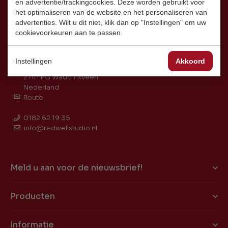
en advertentie/trackingcookies. Deze worden gebruikt voor
het optimaliseren van de website en het personaliseren van
advertenties. Wilt u dit niet, klik dan op "Instellingen" om uw
cookievoorkeuren aan te passen.
Instellingen
Akkoord
Coenecoop 2L
2741 PG Waddinxveen
Nederland
Route
0182 62 19 35
info@redwellstudio.nl
Meld u aan voor de nieuwsbrief!
Producten
Informatie