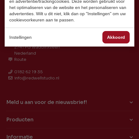
en advertentie/trackingcookies. Deze worden gebruikt voor
het optimaliseren van de website en het personaliseren van
advertenties. Wilt u dit niet, klik dan op "Instellingen" om uw
cookievoorkeuren aan te passen.
Instellingen
Akkoord
Coenecoop 2L
2741 PG Waddinxveen
Nederland
Route
0182 62 19 35
info@redwellstudio.nl
Meld u aan voor de nieuwsbrief!
Producten
Informatie