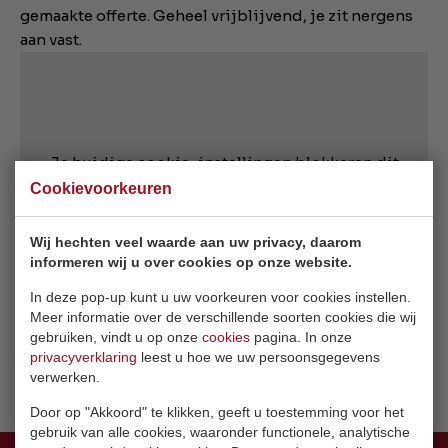
gemaakte offerte. Geheel vrijblijvend, je zit nergens
aan vast.
Je huidige cookie-instellingen blokkeren dit
onderdeel. Pas je cookie-instellingen aan om
Cookievoorkeuren
toegang te krijgen tot dit onderdeel.
Wij hechten veel waarde aan uw privacy, daarom
informeren wij u over cookies op onze website.
Cookie-instellingen wijzigen
In deze pop-up kunt u uw voorkeuren voor cookies instellen.
Meer informatie over de verschillende soorten cookies die wij
gebruiken, vindt u op onze
cookies
pagina. In onze
privacyverklaring
leest u hoe we uw persoonsgegevens
verwerken.
Door op "Akkoord" te klikken, geeft u toestemming voor het
gebruik van alle cookies, waaronder functionele, analytische