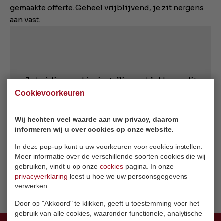
gemaakte offerte. Geheel vrijblijvend, je zit nergens
aan vast.
Je huidige cookie-instellingen blokkeren dit
onderdeel. Pas je cookie-instellingen aan om
Cookievoorkeuren
toegang te krijgen tot dit onderdeel.
Wij hechten veel waarde aan uw privacy, daarom
informeren wij u over cookies op onze website.
Cookie-instellingen wijzigen
In deze pop-up kunt u uw voorkeuren voor cookies instellen.
Meer informatie over de verschillende soorten cookies die wij
gebruiken, vindt u op onze
cookies
pagina. In onze
privacyverklaring
leest u hoe we uw persoonsgegevens
verwerken.
Door op "Akkoord" te klikken, geeft u toestemming voor het
gebruik van alle cookies, waaronder functionele, analytische