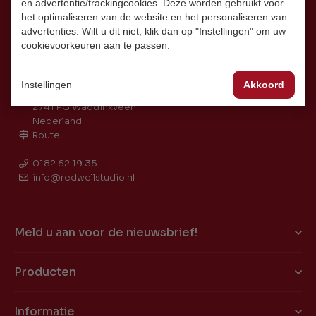
en advertentie/trackingcookies. Deze worden gebruikt voor
het optimaliseren van de website en het personaliseren van
advertenties. Wilt u dit niet, klik dan op "Instellingen" om uw
cookievoorkeuren aan te passen.
Instellingen
Akkoord
Coenecoop 2L
2741 PG Waddinxveen
Nederland
Route
0182 62 19 35
info@redwellstudio.nl
Meld u aan voor de nieuwsbrief!
Producten
Informatie