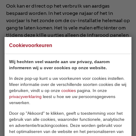
Ook kan er direct op het verbruik van aardgas
bespaard worden. In het vroege najaar of het in
voorjaar is het zonde om de cv-installatie helemaal op
gang te laten komen. Het is vele malen efficiënter om
tijdens deze kille uurtjes alleen de infrarood panelen
in te schakelen. Tevens is het mogelijk om de
Cookievoorkeuren
combinatie tussen de cv en infrarood verwarming op
te zoeken. De cv kan bijvoorbeeld in de winter een
Wij hechten veel waarde aan uw privacy, daarom
onder temperatuur aanhouden (18/19 graden) waarbij
informeren wij u over cookies op onze website.
de infrarood panelen zorgen voor het comfort. Op
deze wijze wordt er ook aardgas uitgespaard. De
In deze pop-up kunt u uw voorkeuren voor cookies instellen.
Meer informatie over de verschillende soorten cookies die wij
verplaatsbare infrarood verwarmingen van Redwell,
gebruiken, vindt u op onze
cookies
pagina. In onze
bijvoorbeeld de
Pipewave
of de
Tower
, bieden nog
privacyverklaring
leest u hoe we uw persoonsgegevens
meer flexibiliteit. Deze verwarmingen kunnen op
verwerken.
meerdere ruimtes ingezet worden. Hierdoor hoeft
Door op "Akkoord" te klikken, geeft u toestemming voor het
niet iedere ruimte apart uitgerust te worden met
gebruik van alle cookies, waaronder functionele, analytische
infrarood panelen
.
en advertentie/trackingcookies. Deze worden gebruikt voor
het optimaliseren van de website en het personaliseren van
Kortom, het opgebruiken van de overblijvende