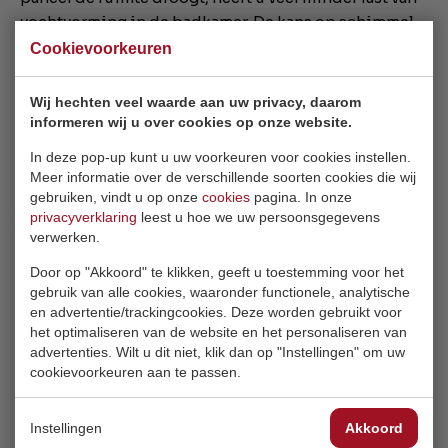
vochtvorming in de badkamer. De kans op schimmel
is dan ook minimaal. Om schimmelvorming tegen te
Cookievoorkeuren
willen gaan is het wel noodzakelijk om een goede
basistemperatuur in de badkamer aan te houden.
Wij hechten veel waarde aan uw privacy, daarom
informeren wij u over cookies op onze website.
Toepassingen
In deze pop-up kunt u uw voorkeuren voor cookies instellen.
Meer informatie over de verschillende soorten cookies die wij
Het Redwell assortiment biedt tal van verschillende
gebruiken, vindt u op onze
cookies
pagina. In onze
stijlvolle en efficiënte toepassingen met een dubbele
privacyverklaring
leest u hoe we uw persoonsgegevens
functie. Zo kunt u denken aan een handdoekdroger,
verwerken.
spiegel of een
(glazen) paneel met eigen afbeelding
.
Door op "Akkoord" te klikken, geeft u toestemming voor het
Beperkte ruimte aan de wand? Dan zijn de
WE-Line
gebruik van alle cookies, waaronder functionele, analytische
panelen
of de
Round panelen
ook een interessante
en advertentie/trackingcookies. Deze worden gebruikt voor
optie. Deze panelen zijn namelijk geschikt voor
het optimaliseren van de website en het personaliseren van
plafondmontage. Nieuwsgierig naar hoe deze
advertenties. Wilt u dit niet, klik dan op "Instellingen" om uw
toepassingen eruit zien?
cookievoorkeuren aan te passen.
Praktijkvoorbeelden:
Instellingen
Akkoord