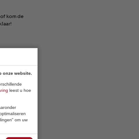
 of kom de
laar!
p onze website.
rschillende
aring
leest u hoe
waaronder
 optimaliseren
ellingen" om uw