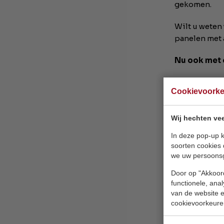
gekomen.
Wilt u weten
panelen met a
Nu ook met 
Voorbeelden 
Cookievoork
Wij hechten vee
In deze pop-up k
soorten cookies 
we uw persoons
Door op "Akkoord
functionele, ana
van de website en
cookievoorkeure