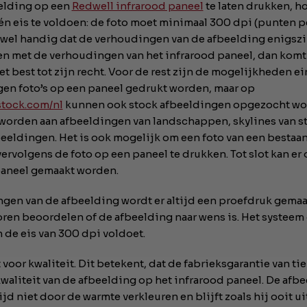
elding op een
Redwell infrarood paneel
te laten drukken, ho
én eis te voldoen: de foto moet minimaal 300 dpi (punten pe
r wel handig dat de verhoudingen van de afbeelding enigsz
 met de verhoudingen van het infrarood paneel, dan komt
t best tot zijn recht. Voor de rest zijn de mogelijkheden e
gen foto’s op een paneel gedrukt worden, maar op
stock.com/nl
kunnen ook stock afbeeldingen opgezocht wor
worden aan afbeeldingen van landschappen, skylines van st
beeldingen. Het is ook mogelijk om een foto van een bestaan
ervolgens de foto op een paneel te drukken. Tot slot kan er
 paneel gemaakt worden.
ngen van de afbeelding wordt er altijd een proefdruk gemaa
oren beoordelen of de afbeelding naar wens is. Het systeem
n de eis van 300 dpi voldoet.
 voor kwaliteit. Dit betekent, dat de fabrieksgarantie van tie
waliteit van de afbeelding op het infrarood paneel. De afbe
ijd niet door de warmte verkleuren en blijft zoals hij ooit ui