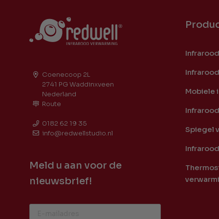
Produ
Infraroo
Infraroo
Coenecoop 2L
2741 PG Waddinxveen
Mobiele 
Nederland
Route
Infraroo
0182 62 19 35
Spiegel 
info@redwellstudio.nl
Infrarood
Meld u aan voor de
Thermost
verwarm
nieuwsbrief!