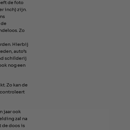
eft de foto
r inch) zijn.
ins
 de
indeloos. Zo
den. Hierbij
eden, auto’s
d schilderij
 ook nog een
kt. Zo kan de
 controleert
n jaar ook
elding zal na
t de doos is