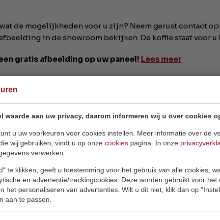
 wat de mogelijkheden voor u zijn? Neem gerust contact op
fbeelding in de showroom bekijken. De koffie staat voor u k
een gratis afbeelding op uw paneel!
Lees meer
uit de praktijk:
euren
l waarde aan uw privacy, daarom informeren wij u over cookies o
unt u uw voorkeuren voor cookies instellen. Meer informatie over de ve
die wij gebruiken, vindt u op onze
cookies
pagina. In onze
privacyverkl
gegevens verwerken.
" te klikken, geeft u toestemming voor het gebruik van alle cookies, 
lytische en advertentie/trackingcookies. Deze worden gebruikt voor het
 het personaliseren van advertenties. Wilt u dit niet, klik dan op "Inst
n aan te passen.