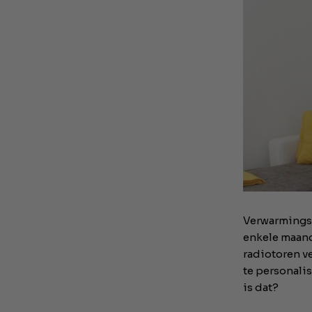
Verwarmingsin
enkele maand
radiotoren ve
te personalis
is dat?