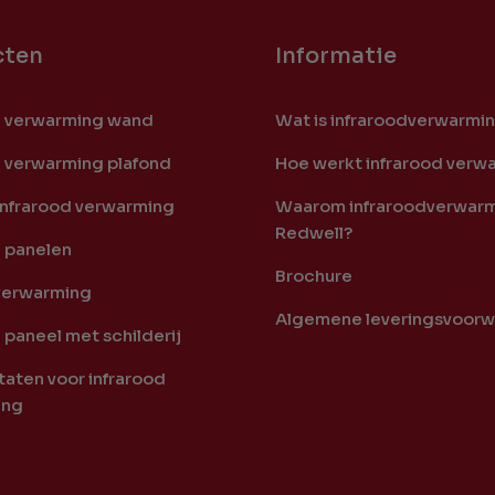
cten
Informatie
d verwarming wand
Wat is infraroodverwarmi
d verwarming plafond
Hoe werkt infrarood verw
infrarood verwarming
Waarom infraroodverwarm
Redwell?
d panelen
Brochure
verwarming
Algemene leveringsvoor
 paneel met schilderij
aten voor infrarood
ing