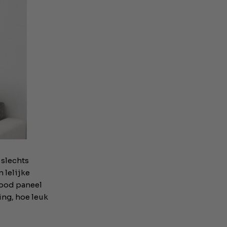
 slechts
n lelijke
rood paneel
ing, hoe leuk