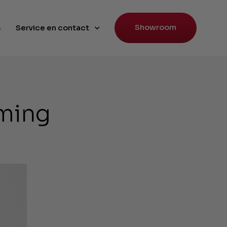
Showroom
s
Service en contact
rming