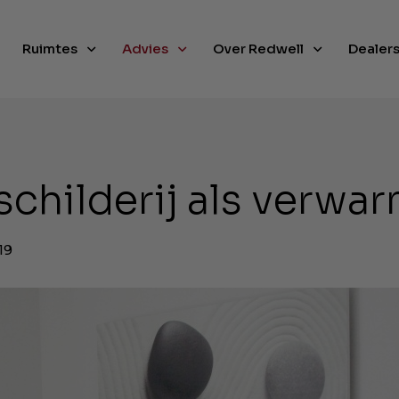
Ruimtes
Advies
Over Redwell
Dealer
schilderij als verwa
19