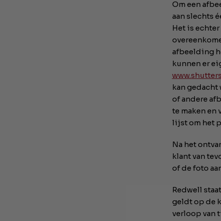
Om een afbe
aan slechts é
Het is echte
overeenkomen
afbeelding he
kunnen er ei
www.shutter
kan gedacht 
of andere af
te maken en v
lijst om het
Na het ontva
klant van tev
of de foto aa
Redwell staat
geldt op de k
verloop van t